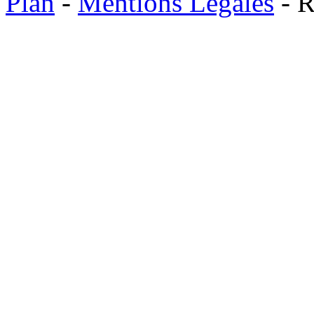
Plan
-
Mentions Légales
- R