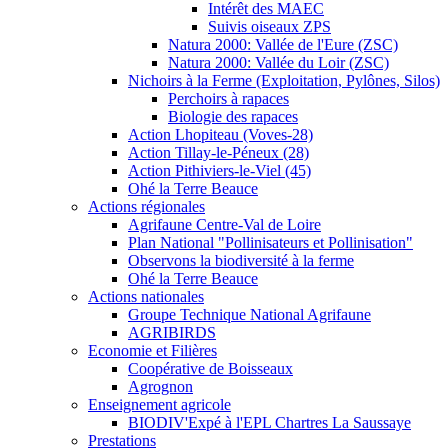
Intérêt des MAEC
Suivis oiseaux ZPS
Natura 2000: Vallée de l'Eure (ZSC)
Natura 2000: Vallée du Loir (ZSC)
Nichoirs à la Ferme (Exploitation, Pylônes, Silos)
Perchoirs à rapaces
Biologie des rapaces
Action Lhopiteau (Voves-28)
Action Tillay-le-Péneux (28)
Action Pithiviers-le-Viel (45)
Ohé la Terre Beauce
Actions régionales
Agrifaune Centre-Val de Loire
Plan National "Pollinisateurs et Pollinisation"
Observons la biodiversité à la ferme
Ohé la Terre Beauce
Actions nationales
Groupe Technique National Agrifaune
AGRIBIRDS
Economie et Filières
Coopérative de Boisseaux
Agrognon
Enseignement agricole
BIODIV'Expé à l'EPL Chartres La Saussaye
Prestations