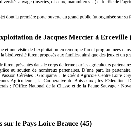
diversité sauvage (insectes, oiseaux, mammifères…) et le rôle de l’agricu
projet dont la première porte ouverte au grand public fut organisée sur sa
exploitation de Jacques Mercier à Erceville 
que et une visite de l’exploitation en remorque furent programmées dan
 la biodiversité furent proposés aux familles, ainsi que des jeux et un g
ir furent présentés dans le corps de ferme par les agriculteurs partenaire
 grâce au soutien de nombreux partenaires. D’une part, les partenaire
assion Céréales ; Groupama ; le Crédit Agricole Centre Loire ; Syn
Jeunes Agriculteurs ; la Coopérative de Boisseaux ; les Fédérations Dé
erais ; l’Office National de la Chasse et de la Faune Sauvage ; Nov
 sur le Pays Loire Beauce (45)