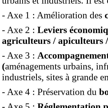
urbains et industriels. Il es
- Axe 1 : Amélioration des
- Axe 2 :
Leviers économiq
agriculteurs / apiculteurs /
- Axe 3 :
Accompagnement d
(
aménagements urbains, infra
industriels, sites à grande e
- Axe 4 : Préservation du
bo
- Axe 5 :
Réglementation p